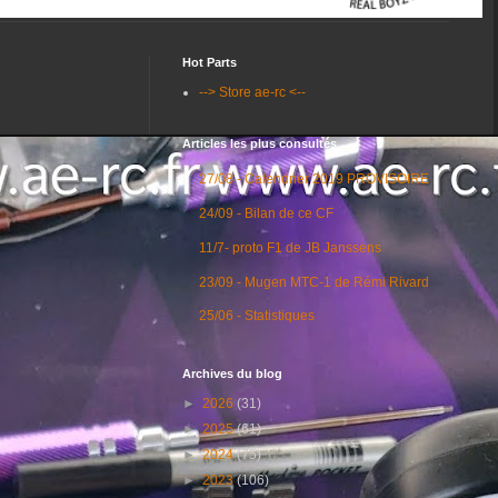
Hot Parts
--> Store ae-rc <--
Articles les plus consultés
27/08 - Calendrier 2019 PROVISOIRE
24/09 - Bilan de ce CF
11/7- proto F1 de JB Janssens
23/09 - Mugen MTC-1 de Rémi Rivard
25/06 - Statistiques
Archives du blog
►
2026
(31)
►
2025
(61)
►
2024
(75)
►
2023
(106)