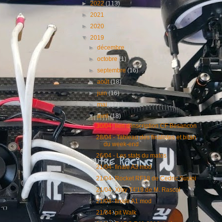
►
2022
(113)
►
2021
(82)
►
2020
(25)
▼
2019
(139)
►
décembre
(1)
►
octobre
(1)
►
septembre
(16)
►
août
(18)
►
juin
(16)
►
mai
(17)
▼
avril
(18)
30/04- lien d'inscription CF Besancon
28/04 - Tableau des finalistes et bilan
du week-end
26/04 - Les stats du matos
21/04- finale A3 mod
21/04- Rocket RF18 de Cedric Susini
21/04- Xray T4'19 de M. Rascol
21/04- finale A1 mod
21/04- pit Walk