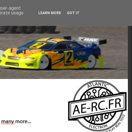
 user-agent
nerate usage
LEARN MORE
GOT IT