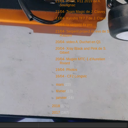
21/04- RARC R11 2019 de A.
Soulignac
21/04- Team Magic de J. Clavey
21/04- Kyosho TF7.7 de J. Claux
21/04- la serpent 4x pro
21/04- Serpent project 4x evo de S.
Rauseo
20/04- video A. Duchet en Q1
20/04- Xray Black and Pink de S.
Gibert
20/04- Mugen MTC-1 d'Aurelien
Rivard
19/04- Photos
16/04 - CF2 Longvic
►
mars
(23)
►
février
(13)
►
janvier
(16)
►
2018
(170)
►
2017
(167)