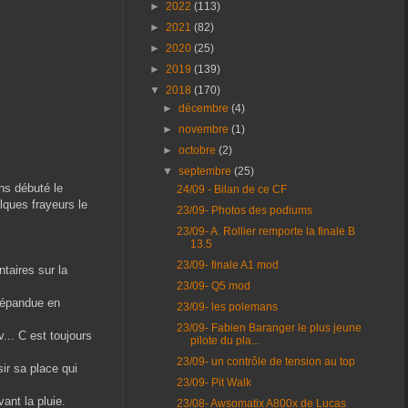
►
2022
(113)
►
2021
(82)
►
2020
(25)
►
2019
(139)
▼
2018
(170)
►
décembre
(4)
►
novembre
(1)
►
octobre
(2)
▼
septembre
(25)
ns débuté le
24/09 - Bilan de ce CF
lques frayeurs le
23/09- Photos des podiums
23/09- A. Rollier remporte la finale B
13.5
23/09- finale A1 mod
taires sur la
23/09- Q5 mod
 répandue en
23/09- les polemans
23/09- Fabien Baranger le plus jeune
... C est toujours
pilote du pla...
23/09- un contrôle de tension au top
ir sa place qui
23/09- Pit Walk
vant la pluie.
23/08- Awsomatix A800x de Lucas