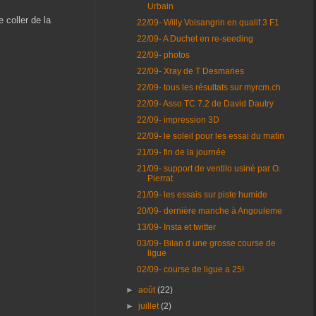
Urbain
 coller de la
22/09- Willy Voisangrin en qualif 3 F1
22/09- A Duchet en re-seeding
22/09- photos
22/09- Xray de T Desmaries
22/09- tous les résultats sur myrcm.ch
22/09- Asso TC 7.2 de David Dautry
22/09- impression 3D
22/09- le soleil pour les essai du matin
21/09- fin de la journée
21/09- support de ventilo usiné par O.
Pierrat
21/09- les essais sur piste humide
20/09- dernière manche à Angouleme
13/09- Insta et twitter
03/09- Bilan d une grosse course de
ligue
02/09- course de ligue a 25!
►
août
(22)
►
juillet
(2)