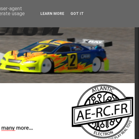
 user-agent
nerate usage
LEARN MORE
GOT IT