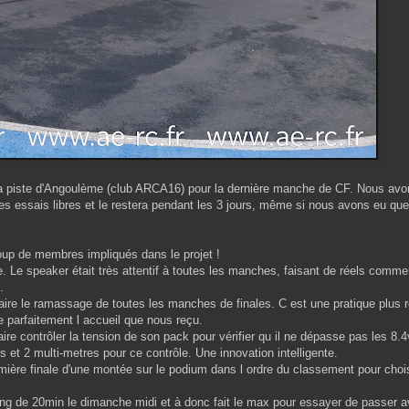
 la piste d'Angoulème (club ARCA16) pour la dernière manche de CF. Nous avo
es essais libres et le restera pendant les 3 jours, même si nous avons eu que
oup de membres impliqués dans le projet !
e. Le speaker était très attentif à toutes les manches, faisant de réels commen
e.
 faire le ramassage de toutes les manches de finales. C est une pratique plus
re parfaitement l accueil que nous reçu.
re contrôler la tension de son pack pour vérifier qu il ne dépasse pas les 8.4v
 et 2 multi-metres pour ce contrôle. Une innovation intelligente.
remière finale d'une montée sur le podium dans l ordre du classement pour chois
iming de 20min le dimanche midi et à donc fait le max pour essayer de passer a