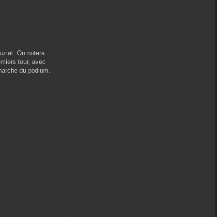
euziat. On notera
emiers tour, avec
 marche du podium.