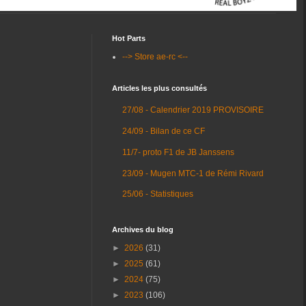
Hot Parts
--> Store ae-rc <--
Articles les plus consultés
27/08 - Calendrier 2019 PROVISOIRE
24/09 - Bilan de ce CF
11/7- proto F1 de JB Janssens
23/09 - Mugen MTC-1 de Rémi Rivard
25/06 - Statistiques
Archives du blog
►
2026
(31)
►
2025
(61)
►
2024
(75)
►
2023
(106)