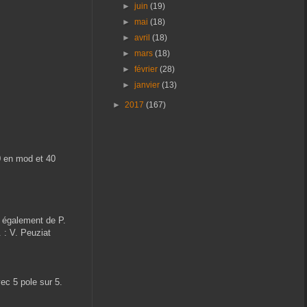
►
juin
(19)
►
mai
(18)
►
avril
(18)
►
mars
(18)
►
février
(28)
►
janvier
(13)
►
2017
(167)
10 en mod et 40
e également de P.
 : V. Peuziat
ec 5 pole sur 5.