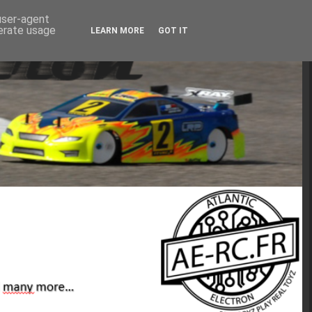
 user-agent
nerate usage
LEARN MORE
GOT IT