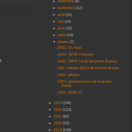
►
novembre
(6)
►
septembre
(12)
►
août
(11)
►
mai
(14)
►
avril
(10)
►
mars
(14)
▼
janvier
(7)
20/01- Q1 mod
20/01- GP3F c'est parti
d
14/01- XRAY X4 de Benjamin Brasset
14/0- Yokomo BD12 de Antoine Brunet
14/01- photos
13/01- premiers tours de roue des
Fronty
13/01- WWS #3
►
2023
(106)
►
2022
(113)
►
2021
(82)
►
2020
(25)
►
2019
(139)