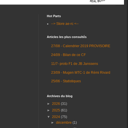
Hot Parts
--> Store ae-rc <--
Articles les plus consultés
27/08 - Calendrier 2019 PROVISOIRE
24/09 - Bilan de ce CF
11/7- proto F1 de JB Janssens
23/09 - Mugen MTC-1 de Rémi Rivard
25/06 - Statistiques
Archives du blog
►
2026
(31)
►
2025
(61)
▼
2024
(75)
►
décembre
(1)