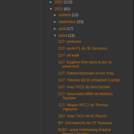
►
2022
(113)
▼
2021
(82)
►
octobre
(12)
►
septembre
(23)
►
août
(17)
▼
juillet
(12)
11/7- podiums
11/7- proto F1 de JB Janssens
11/7- pit walk
11/7- Eugène Orer dans le dur ce
week-end
11/7- Fabien Baranger et son Xray
11/7- Yokomo BD10 d'Hadrien Comtat
11/7- Xray T4'21 de Alex Duchet
11/7- Awsomatix MMX de Mathieu
Teyssier
11/7- Mugen MTC2 de Thomas
Vigneron
10/7- Xray T4'21 de M. Rascol
9/7- 2nd manche de CF Toulouse
01/07- setup Hobbywing Antoine
Brunet a Nantes