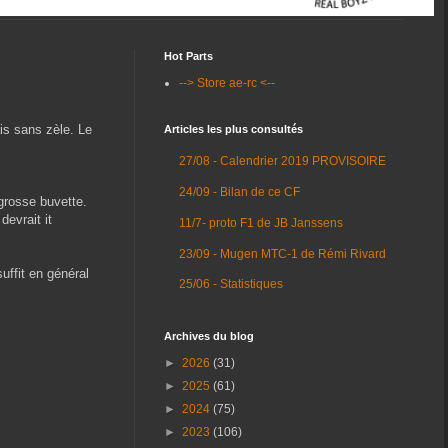
Hot Parts
--> Store ae-rc <--
is sans zèle. Le
Articles les plus consultés
27/08 - Calendrier 2019 PROVISOIRE
24/09 - Bilan de ce CF
 grosse buvette.
devrait it
11/7- proto F1 de JB Janssens
23/09 - Mugen MTC-1 de Rémi Rivard
uffit en général
25/06 - Statistiques
Archives du blog
►
2026
(31)
►
2025
(61)
►
2024
(75)
►
2023
(106)