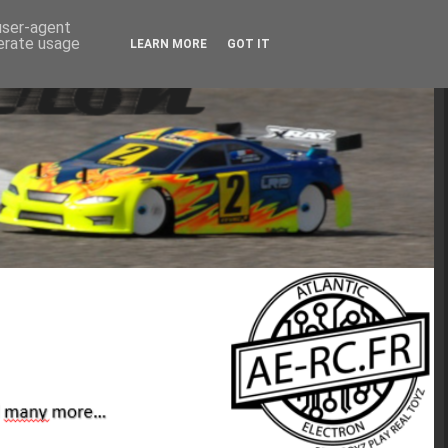
 user-agent
nerate usage
LEARN MORE
GOT IT