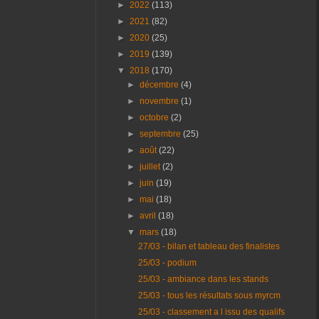
►
2022
(113)
►
2021
(82)
►
2020
(25)
►
2019
(139)
▼
2018
(170)
►
décembre
(4)
►
novembre
(1)
►
octobre
(2)
►
septembre
(25)
►
août
(22)
►
juillet
(2)
►
juin
(19)
►
mai
(18)
►
avril
(18)
▼
mars
(18)
27/03 - bilan et tableau des finalistes
25/03 - podium
25/03 - ambiance dans les stands
25/03 - tous les résultats sous myrcm
25/03 - classement a l issu des qualifs