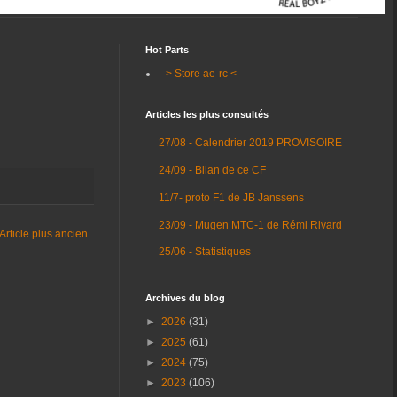
Hot Parts
--> Store ae-rc <--
Articles les plus consultés
27/08 - Calendrier 2019 PROVISOIRE
24/09 - Bilan de ce CF
11/7- proto F1 de JB Janssens
23/09 - Mugen MTC-1 de Rémi Rivard
Article plus ancien
25/06 - Statistiques
Archives du blog
►
2026
(31)
►
2025
(61)
►
2024
(75)
►
2023
(106)