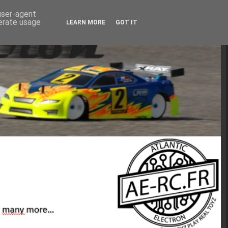
 user-agent
nerate usage
LEARN MORE
GOT IT