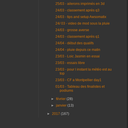
25/03 - ailerons imprimés en 3d
24/03 - classement après q3
24/03 - tips and setup Awsomatix
24/ 03 - video de mod sous la pluie
24/03 - grosse averse
24/03 - classement après q1
24/04 - début des qualifs
24/04 - pluie depuis ce matin
23/03 - Loic Jasmin en essai
23/03 - essais libre
23/03 - pour l instant la météo est au
top
23/03 - CF a Montpellier day1
01/03 - Tableau des finalistes et
podiums
►
février
(28)
►
janvier
(13)
►
2017
(167)