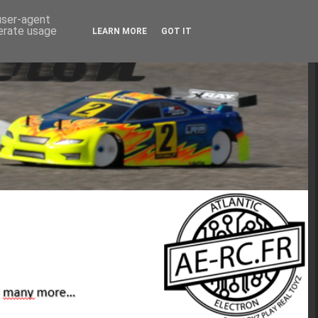
 user-agent
nerate usage
LEARN MORE
GOT IT