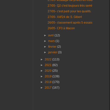
27/05- Q2 c'est toujours très serré
27/05- c'est parti pour les qualifs.
27/05- X4f'24 de S. Gibert
26/05- classement après 5 essais
26/05- CF3 à Macon
►
avril
(12)
►
mars
(1)
►
février
(2)
►
janvier
(3)
►
2022
(113)
►
2021
(82)
►
2020
(25)
►
2019
(139)
►
2018
(170)
►
2017
(167)