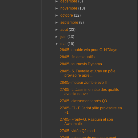
►
décembre
(3)
►
novembre
(13)
►
octobre
(12)
►
septembre
(8)
►
août
(23)
►
juin
(13)
▼
mai
(16)
28/05- double win pour C. N'Diaye
28/05- fin des qualifs
28/05- tournevis Dynamo
28/05- S. Favrelle et Xray en pôle
provisoire aprè...
28/05- moteur Zombie evo II
27/05- L. Jasmin en tête des qualifs
avec la nouve...
27/05- classement après Q3
27/05- F1- F. Jadot pôle provisoire en
F1
27/05- Fronty-G. Rasquin et son
Awsomatix
27/05- vidéo Q2 mod
27/05- eclatage de pneus en mod