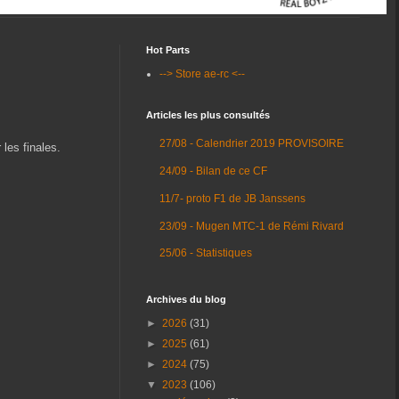
Hot Parts
--> Store ae-rc <--
Articles les plus consultés
27/08 - Calendrier 2019 PROVISOIRE
les finales.
24/09 - Bilan de ce CF
11/7- proto F1 de JB Janssens
23/09 - Mugen MTC-1 de Rémi Rivard
25/06 - Statistiques
Archives du blog
►
2026
(31)
►
2025
(61)
►
2024
(75)
▼
2023
(106)