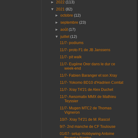
►
2022
(113)
▼
2021
(82)
►
octobre
(12)
►
septembre
(23)
►
août
(17)
▼
juillet
(12)
11/7- podiums
11/7- proto F1 de JB Janssens
11/7- pit walk
11/7- Eugène Orer dans le dur ce
week-end
11/7- Fabien Baranger et son Xray
11/7- Yokomo BD10 d'Hadrien Comtat
11/7- Xray T4'21 de Alex Duchet
11/7- Awsomatix MMX de Mathieu
Teyssier
11/7- Mugen MTC2 de Thomas
Vigneron
10/7- Xray T4'21 de M. Rascol
9/7- 2nd manche de CF Toulouse
01/07- setup Hobbywing Antoine
Brunet a Nantes