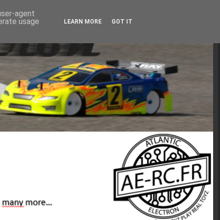
 user-agent
nerate usage
LEARN MORE
GOT IT