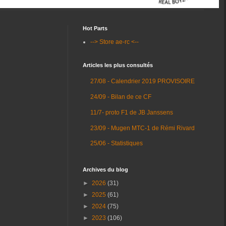
Hot Parts
--> Store ae-rc <--
Articles les plus consultés
27/08 - Calendrier 2019 PROVISOIRE
24/09 - Bilan de ce CF
11/7- proto F1 de JB Janssens
23/09 - Mugen MTC-1 de Rémi Rivard
25/06 - Statistiques
Archives du blog
►
2026
(31)
►
2025
(61)
►
2024
(75)
►
2023
(106)