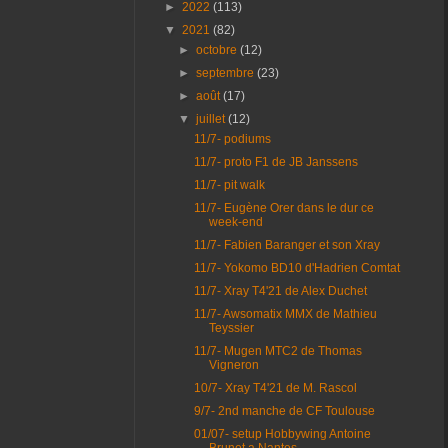
►
2022
(113)
▼
2021
(82)
►
octobre
(12)
►
septembre
(23)
►
août
(17)
▼
juillet
(12)
11/7- podiums
11/7- proto F1 de JB Janssens
11/7- pit walk
11/7- Eugène Orer dans le dur ce
week-end
11/7- Fabien Baranger et son Xray
11/7- Yokomo BD10 d'Hadrien Comtat
11/7- Xray T4'21 de Alex Duchet
11/7- Awsomatix MMX de Mathieu
Teyssier
11/7- Mugen MTC2 de Thomas
Vigneron
10/7- Xray T4'21 de M. Rascol
9/7- 2nd manche de CF Toulouse
01/07- setup Hobbywing Antoine
Brunet a Nantes