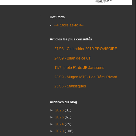
Hot Parts
--> Store ae-rc <--
Articles les plus consultés
27/08 - Calendrier 2019 PROVISOIRE
24/09 - Bilan de ce CF
11/7- proto F1 de JB Janssens
23/09 - Mugen MTC-1 de Rémi Rivard
25/06 - Statistiques
Archives du blog
►
2026
(31)
►
2025
(61)
►
2024
(75)
►
2023
(106)