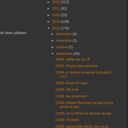
►
2022
(113)
►
2021
(82)
►
2020
(25)
►
2019
(139)
▼
2018
(170)
t un beau plateau
►
décembre
(4)
►
novembre
(1)
►
octobre
(2)
▼
septembre
(25)
24/09 - Bilan de ce CF
23/09- Photos des podiums
23/09- A. Rollier remporte la finale B
13.5
23/09- finale A1 mod
23/09- Q5 mod
23/09- les polemans
23/09- Fabien Baranger le plus jeune
pilote du pla...
23/09- un contrôle de tension au top
23/09- Pit Walk
23/08- Awsomatix A800x de Lucas