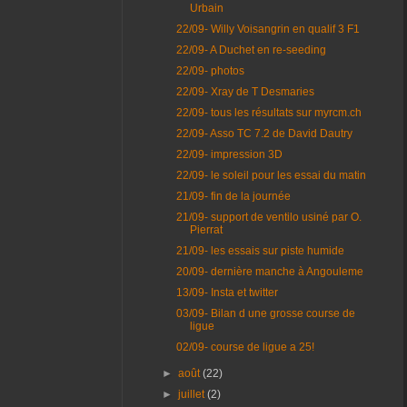
Urbain
22/09- Willy Voisangrin en qualif 3 F1
22/09- A Duchet en re-seeding
22/09- photos
22/09- Xray de T Desmaries
22/09- tous les résultats sur myrcm.ch
22/09- Asso TC 7.2 de David Dautry
22/09- impression 3D
22/09- le soleil pour les essai du matin
21/09- fin de la journée
21/09- support de ventilo usiné par O.
Pierrat
21/09- les essais sur piste humide
20/09- dernière manche à Angouleme
13/09- Insta et twitter
03/09- Bilan d une grosse course de
ligue
02/09- course de ligue a 25!
►
août
(22)
►
juillet
(2)