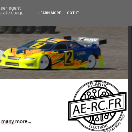
 user-agent
nerate usage
LEARN MORE
GOT IT