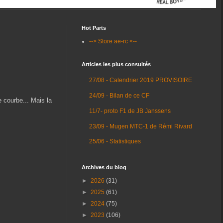
Hot Parts
--> Store ae-rc <--
Articles les plus consultés
27/08 - Calendrier 2019 PROVISOIRE
24/09 - Bilan de ce CF
 courbe... Mais la
11/7- proto F1 de JB Janssens
23/09 - Mugen MTC-1 de Rémi Rivard
25/06 - Statistiques
Archives du blog
►
2026
(31)
►
2025
(61)
►
2024
(75)
►
2023
(106)