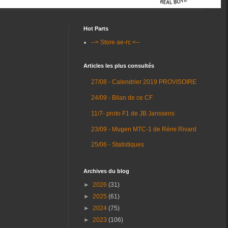
Hot Parts
--> Store ae-rc <--
Articles les plus consultés
27/08 - Calendrier 2019 PROVISOIRE
24/09 - Bilan de ce CF
11/7- proto F1 de JB Janssens
23/09 - Mugen MTC-1 de Rémi Rivard
25/06 - Statistiques
Archives du blog
►
2026
(31)
►
2025
(61)
►
2024
(75)
►
2023
(106)