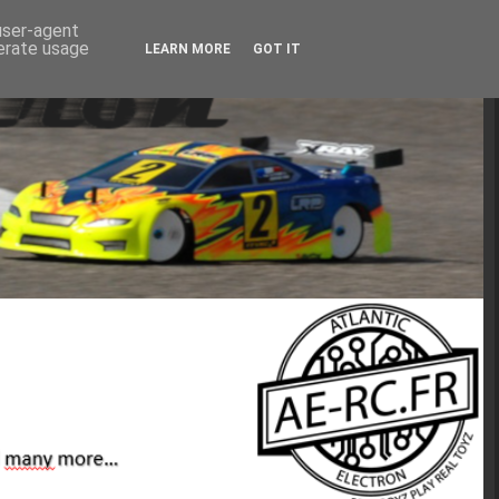
 user-agent
nerate usage
LEARN MORE
GOT IT