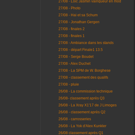
27/08 - Loic Jasmin vainqueur en mod
27/08 - Photo
27/08 - Hai et sa Schum
27/08 - Jonathan Gergen
27/08 - finales 2
27/08 - finales 1
27/08 - Ambiance dans les stands
27/08 - départ Finale1 13.5
27/08 - Serge Boudet
27/08 - Alex Duchet
27/08 - La SPM de W. Borghese
27/08 - classement des qualifs
27/08 - pluie
26/08 - La commission technique
26/08- classement après Q3
26/08 - La Xray X1'17 de J Limoges
26/08 - classement après Q2
26/08 - carrosseries
26/08 - La Yok d'Alex Kunkler
26/08 classement après Q1