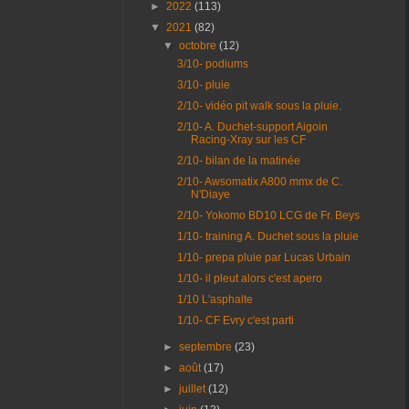
►
2022
(113)
▼
2021
(82)
▼
octobre
(12)
3/10- podiums
3/10- pluie
2/10- vidéo pit walk sous la pluie.
2/10- A. Duchet-support Aigoin
Racing-Xray sur les CF
2/10- bilan de la matinée
2/10- Awsomatix A800 mmx de C.
N'Diaye
2/10- Yokomo BD10 LCG de Fr. Beys
1/10- training A. Duchet sous la pluie
1/10- prepa pluie par Lucas Urbain
1/10- il pleut alors c'est apero
1/10 L'asphalte
1/10- CF Evry c'est parti
►
septembre
(23)
►
août
(17)
►
juillet
(12)