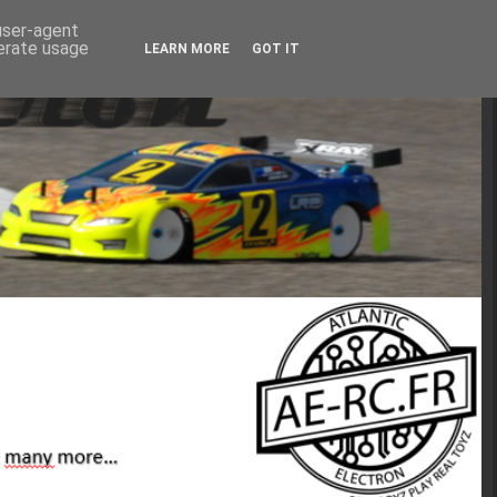
 user-agent
nerate usage
LEARN MORE
GOT IT