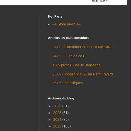
Hot Parts
--> Store ae-rc <--
Articles les plus consultés
27/08 - Calendrier 2019 PROVISOIRE
24/09 - Bilan de ce CF
11/7- proto F1 de JB Janssens
23/09 - Mugen MTC-1 de Rémi Rivard
25/06 - Statistiques
Archives du blog
►
2026
(31)
►
2025
(61)
►
2024
(75)
►
2023
(106)