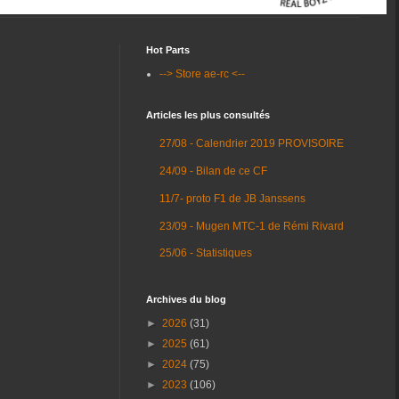
Hot Parts
--> Store ae-rc <--
Articles les plus consultés
27/08 - Calendrier 2019 PROVISOIRE
24/09 - Bilan de ce CF
11/7- proto F1 de JB Janssens
23/09 - Mugen MTC-1 de Rémi Rivard
25/06 - Statistiques
Archives du blog
►
2026
(31)
►
2025
(61)
►
2024
(75)
►
2023
(106)