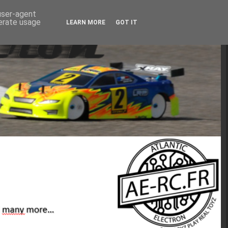
 user-agent
nerate usage
LEARN MORE
GOT IT