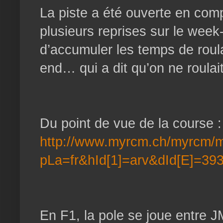
La piste a été ouverte en com
plusieurs reprises sur le week
d’accumuler les temps de rou
end… qui a dit qu’on ne roulai
Du point de vue de la course :
http://www.myrcm.ch/myrcm/
pLa=fr&hId[1]=arv&dId[E]=39
En F1, la pole se joue entre J