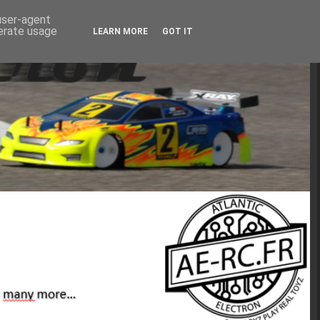
 user-agent
nerate usage
LEARN MORE
GOT IT