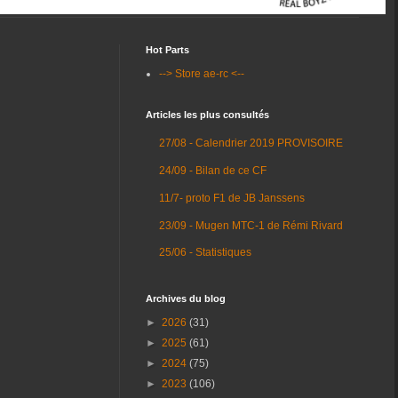
Hot Parts
--> Store ae-rc <--
Articles les plus consultés
27/08 - Calendrier 2019 PROVISOIRE
24/09 - Bilan de ce CF
11/7- proto F1 de JB Janssens
23/09 - Mugen MTC-1 de Rémi Rivard
25/06 - Statistiques
Archives du blog
►
2026
(31)
►
2025
(61)
►
2024
(75)
►
2023
(106)