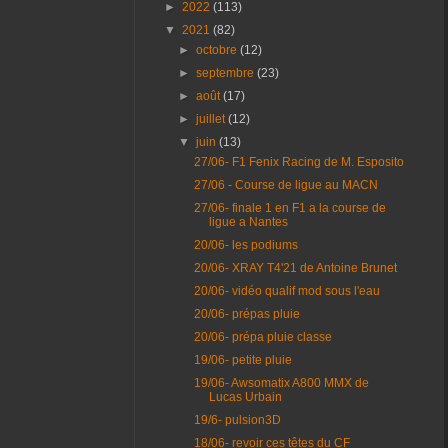
►
2022
(113)
▼
2021
(82)
►
octobre
(12)
►
septembre
(23)
►
août
(17)
►
juillet
(12)
▼
juin
(13)
27/06- F1 Fenix Racing de M. Esposito
27/06 - Course de ligue au MACN
27/06- finale 1 en F1 a la course de
ligue a Nantes
20/06- les podiums
20/06- XRAY T4'21 de Antoine Brunet
20/06- vidéo qualif mod sous l'eau
20/06- prépas pluie
20/06- prépa pluie classe
19/06- petite pluie
19/06- Awsomatix A800 MMX de
Lucas Urbain
19/6- pulsion3D
18/06- revoir ces têtes du CF