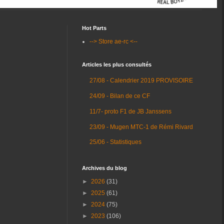
Hot Parts
--> Store ae-rc <--
Articles les plus consultés
27/08 - Calendrier 2019 PROVISOIRE
24/09 - Bilan de ce CF
11/7- proto F1 de JB Janssens
23/09 - Mugen MTC-1 de Rémi Rivard
25/06 - Statistiques
Archives du blog
►
2026
(31)
►
2025
(61)
►
2024
(75)
►
2023
(106)