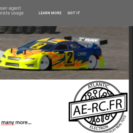
 user-agent
nerate usage
LEARN MORE
GOT IT