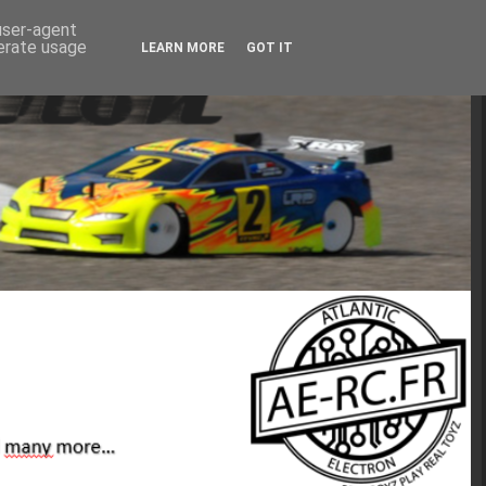
 user-agent
nerate usage
LEARN MORE
GOT IT