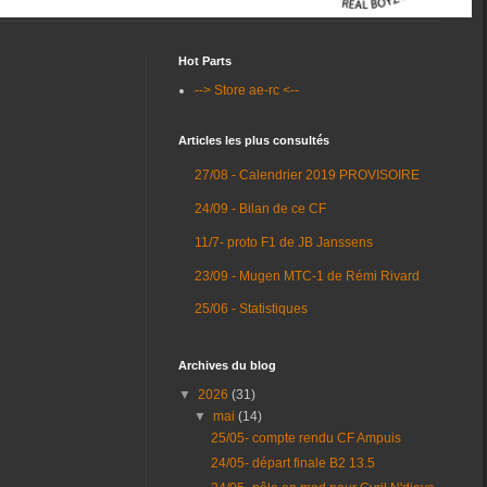
Hot Parts
--> Store ae-rc <--
Articles les plus consultés
27/08 - Calendrier 2019 PROVISOIRE
24/09 - Bilan de ce CF
11/7- proto F1 de JB Janssens
23/09 - Mugen MTC-1 de Rémi Rivard
25/06 - Statistiques
Archives du blog
▼
2026
(31)
▼
mai
(14)
25/05- compte rendu CF Ampuis
24/05- départ finale B2 13.5