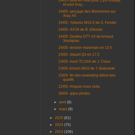
24/05- pôle en mod pour Cyril N'diaye
et sont Xray...
24/05- perçage des Wolverines sur
Xray X4
24/05- Yokomo MS2.0 de S. Fender
24/05- X4'26 de B. Elbisser
24/05- Destiny DTY-10 de Arnaud
Soulignac
24/05- tension maximale en 13.5
23/05- départ Q3 en 17.5
23/05- Axon TC10/4 de J. Claux
23/05-Schum Mi10 de Y. Bukowski
23/05- fin des reseeding début des
qualifs
22/05- Ampuis nous voila
26/04- qqes photos
►
avril
(8)
►
mars
(9)
►
2025
(61)
►
2024
(75)
►
2023
(106)