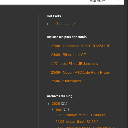
Hot Parts
--> Store ae-rc <--
Articles les plus consultés
27/08 - Calendrier 2019 PROVISOIRE
24/09 - Bilan de ce CF
11/7- proto F1 de JB Janssens
23/09 - Mugen MTC-1 de Rémi Rivard
25/06 - Statistiques
Archives du blog
▼
2026
(31)
▼
mai
(14)
25/05- compte rendu CF Ampuis
24/05- départ finale B2 13.5