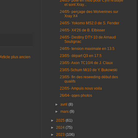
24/05- pôle en mod pour Cyril N'diaye
et sont Xray...
24/05- perçage des Wolverines sur
Xray X4
24/05- Yokomo MS2.0 de S. Fender
24/05- X4'26 de B. Elbisser
24/05- Destiny DTY-10 de Arnaud
Soulignac
24/05- tension maximale en 13.5
23/05- départ Q3 en 17.5
Article plus ancien
23/05- Axon TC10/4 de J. Claux
23/05-Schum Mi10 de Y. Bukowski
23/05- fin des reseeding début des
qualifs
22/05- Ampuis nous voila
26/04- qqes photos
►
avril
(8)
►
mars
(9)
►
2025
(61)
►
2024
(75)
►
2023
(106)