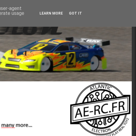
 user-agent
nerate usage
LEARN MORE
GOT IT