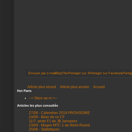
Envoyer par e-mail
BlogThis!
Partager sur X
Partager sur Facebook
Partag
Article plus récent
Article plus ancien
Accueil
Hot Parts
--> Store ae-rc <--
Articles les plus consultés
27/08 - Calendrier 2019 PROVISOIRE
24/09 - Bilan de ce CF
11/7- proto F1 de JB Janssens
23/09 - Mugen MTC-1 de Rémi Rivard
25/06 - Statistiques