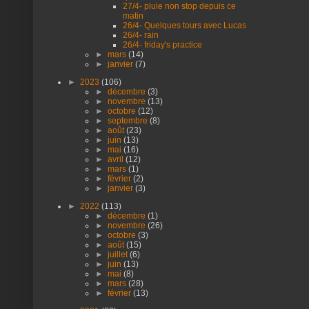
27/4- pluie non stop depuis ce
matin
26/4- Quelques tours avec Lucas
26/4- rain
26/4- friday's practice
►
mars
(14)
►
janvier
(7)
►
2023
(106)
►
décembre
(3)
►
novembre
(13)
►
octobre
(12)
►
septembre
(8)
►
août
(23)
►
juin
(13)
►
mai
(16)
►
avril
(12)
►
mars
(1)
►
février
(2)
►
janvier
(3)
►
2022
(113)
►
décembre
(1)
►
novembre
(26)
►
octobre
(3)
►
août
(15)
►
juillet
(6)
►
juin
(13)
►
mai
(8)
►
mars
(28)
►
février
(13)