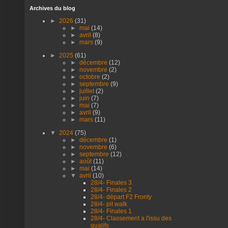
Archives du blog
►
2026
(31)
►
mai
(14)
►
avril
(8)
►
mars
(9)
►
2025
(61)
►
décembre
(12)
►
novembre
(2)
►
octobre
(2)
►
septembre
(9)
►
juillet
(2)
►
juin
(7)
►
mai
(7)
►
avril
(9)
►
mars
(11)
▼
2024
(75)
►
décembre
(1)
►
novembre
(6)
►
septembre
(12)
►
août
(11)
►
mai
(14)
▼
avril
(10)
28/4- Finales 3
28/4- Finales 2
28/4- départ F2 Fronty
28/4- pit walk
28/4- Finales 1
28/4- Classement a l'issu des
qualifs