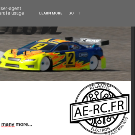
 user-agent
nerate usage
LEARN MORE
GOT IT