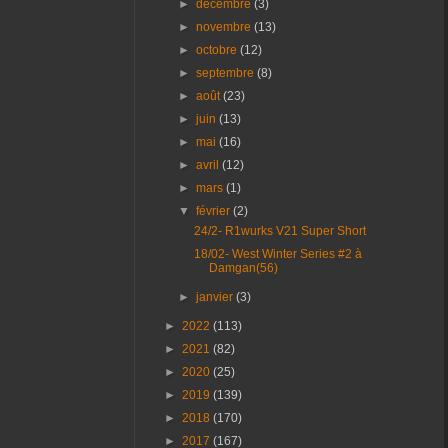
►
décembre
(3)
►
novembre
(13)
►
octobre
(12)
►
septembre
(8)
►
août
(23)
►
juin
(13)
►
mai
(16)
►
avril
(12)
►
mars
(1)
▼
février
(2)
24/2- R1wurks V21 Super Short
18/02- West Winter Series #2 à
Damgan(56)
►
janvier
(3)
►
2022
(113)
►
2021
(82)
►
2020
(25)
►
2019
(139)
►
2018
(170)
►
2017
(167)