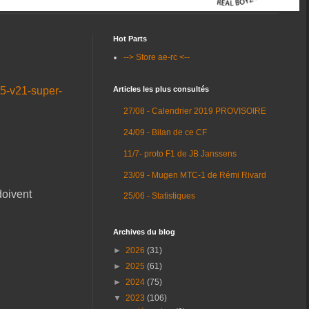
Hot Parts
--> Store ae-rc <--
-5-v21-super-
Articles les plus consultés
27/08 - Calendrier 2019 PROVISOIRE
24/09 - Bilan de ce CF
11/7- proto F1 de JB Janssens
23/09 - Mugen MTC-1 de Rémi Rivard
doivent
25/06 - Statistiques
Archives du blog
►
2026
(31)
►
2025
(61)
►
2024
(75)
▼
2023
(106)