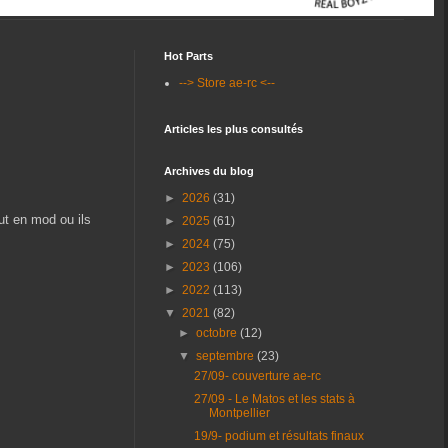
Hot Parts
--> Store ae-rc <--
Articles les plus consultés
Archives du blog
►
2026
(31)
ut en mod ou ils
►
2025
(61)
►
2024
(75)
►
2023
(106)
►
2022
(113)
▼
2021
(82)
►
octobre
(12)
▼
septembre
(23)
27/09- couverture ae-rc
27/09 - Le Matos et les stats à
Montpellier
19/9- podium et résultats finaux