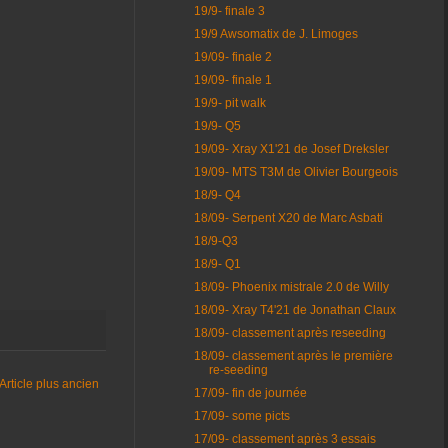
19/9- finale 3
19/9 Awsomatix de J. Limoges
19/09- finale 2
19/09- finale 1
19/9- pit walk
19/9- Q5
19/09- Xray X1'21 de Josef Dreksler
19/09- MTS T3M de Olivier Bourgeois
18/9- Q4
18/09- Serpent X20 de Marc Asbati
18/9-Q3
18/9- Q1
18/09- Phoenix mistrale 2.0 de Willy
18/09- Xray T4'21 de Jonathan Claux
18/09- classement après reseeding
18/09- classement après le première
re-seeding
Article plus ancien
17/09- fin de journée
17/09- some picts
17/09- classement après 3 essais