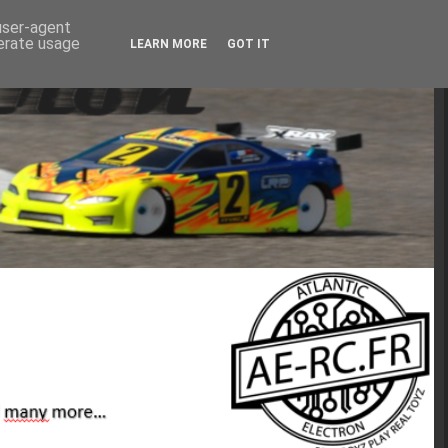
 user-agent
nerate usage
LEARN MORE
GOT IT