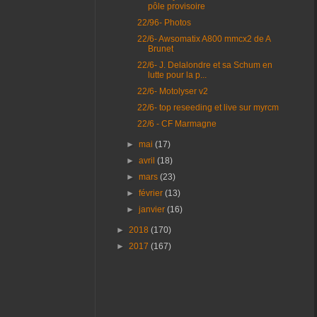
pôle provisoire
22/96- Photos
22/6- Awsomatix A800 mmcx2 de A
Brunet
22/6- J. Delalondre et sa Schum en
lutte pour la p...
22/6- Motolyser v2
22/6- top reseeding et live sur myrcm
22/6 - CF Marmagne
►
mai
(17)
►
avril
(18)
►
mars
(23)
►
février
(13)
►
janvier
(16)
►
2018
(170)
►
2017
(167)