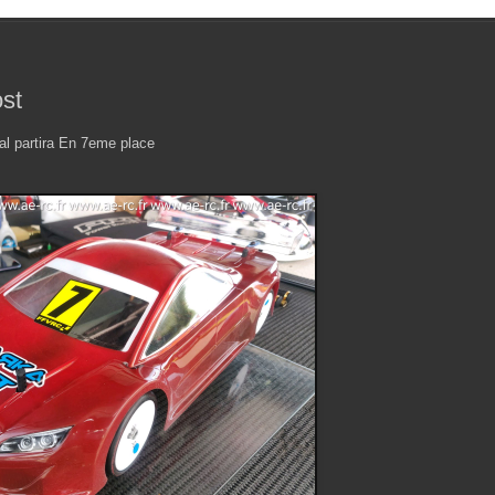
st
ral partira En 7eme place