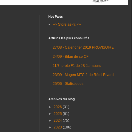
Hot Parts
--> Store ae-rc <--
Articles les plus consultés
27/08 - Calendrier 2019 PROVISOIRE
24/09 - Bilan de ce CF
11/7- proto F1 de JB Janssens
23/09 - Mugen MTC-1 de Rémi Rivard
25/06 - Statistiques
Archives du blog
►
2026
(31)
►
2025
(61)
►
2024
(75)
►
2023
(106)