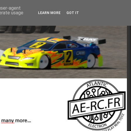
 user-agent
nerate usage
LEARN MORE
GOT IT