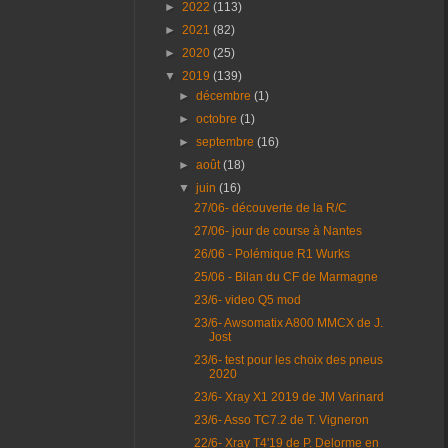
►
2022
(113)
►
2021
(82)
►
2020
(25)
▼
2019
(139)
►
décembre
(1)
►
octobre
(1)
►
septembre
(16)
►
août
(18)
▼
juin
(16)
27/06- découverte de la R/C
27/06- jour de course à Nantes
26/06 - Polémique R1 Wurks
25/06 - Bilan du CF de Marmagne
23/6- video Q5 mod
23/6- Awsomatix A800 MMCX de J.
Jost
23/6- test pour les choix des pneus
2020
23/6- Xray X1 2019 de JM Varinard
23/6- Asso TC7.2 de T. Vigneron
22/6- Xray T4'19 de P. Delorme en