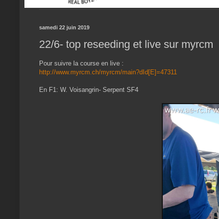
samedi 22 juin 2019
22/6- top reseeding et live sur myrcm
Pour suivre la course en live :
http://www.myrcm.ch/myrcm/main?dId[E]=47311
En F1: W. Voisangrin- Serpent SF4