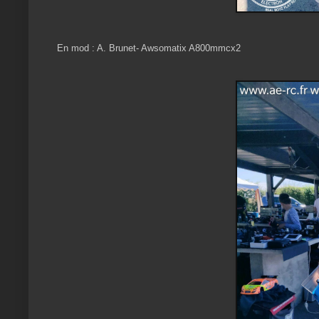
En mod : A. Brunet- Awsomatix A800mmcx2