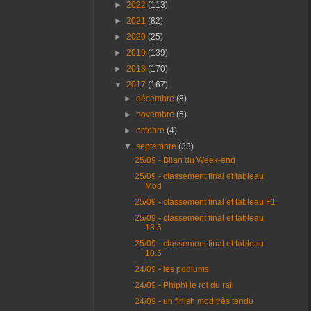
►
2022
(113)
►
2021
(82)
►
2020
(25)
►
2019
(139)
►
2018
(170)
▼
2017
(167)
►
décembre
(8)
►
novembre
(5)
►
octobre
(4)
▼
septembre
(33)
25/09 - Bilan du Week-end
25/09 - classement final et tableau
Mod
25/09 - classement final et tableau F1
25/09 - classement final et tableau
13.5
25/09 - classement final et tableau
10.5
24/09 - les podiums
24/09 - Phiphi le roi du rail
24/09 - un finish mod très tendu