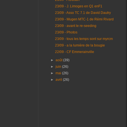
23/09 - J. Limoges en Q1 enF1
23/09 - Asso TC 7.1 de David Dautry
23/09 - Mugen MTC-1 de Rémi Rivard
23/09 - avant le re-seeding
23/09 - Photos
23/09 - tous les temps sont sur myrcm
23/09 - a la lumière de la bougie
22/09 - CF Emmerainville
►
août
(39)
►
juin
(26)
►
mai
(26)
►
avril
(26)