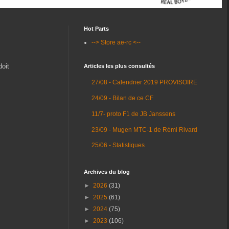
Hot Parts
--> Store ae-rc <--
doit
Articles les plus consultés
27/08 - Calendrier 2019 PROVISOIRE
24/09 - Bilan de ce CF
11/7- proto F1 de JB Janssens
23/09 - Mugen MTC-1 de Rémi Rivard
25/06 - Statistiques
Archives du blog
►
2026
(31)
►
2025
(61)
►
2024
(75)
►
2023
(106)