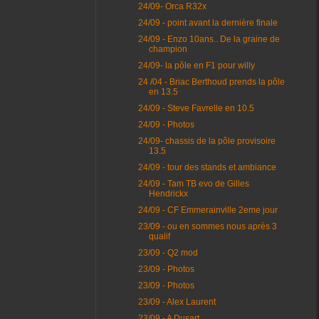
24/09- Orca R32x
24/09 - point avant la dernière finale
24/09 - Enzo 10ans.. De la graine de
champion
24/09- la pôle en F1 pour willy
24 /04 - Briac Berthoud prends la pôle
en 13.5
24/09 - Steve Favrelle en 10.5
24/09 - Photos
24/09- chassis de la pôle provisoire
13.5
24/09 - tour des stands et ambiance
24/09 - Tam TB evo de Gilles
Hendrickx
24/09 - CF Emmerainville 2eme jour
23/09 - ou en sommes nous après 3
qualif
23/09 - Q2 mod
23/09 - Photos
23/09 - Photos
23/09 - Alex Laurent
23/09 - A Dusart