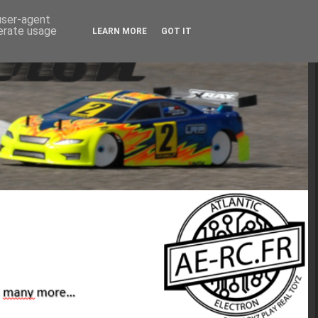
 user-agent
nerate usage
LEARN MORE
GOT IT