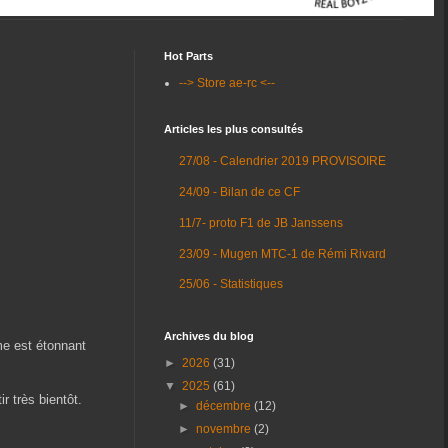
Hot Parts
--> Store ae-rc <--
Articles les plus consultés
27/08 - Calendrier 2019 PROVISOIRE
24/09 - Bilan de ce CF
11/7- proto F1 de JB Janssens
23/09 - Mugen MTC-1 de Rémi Rivard
25/06 - Statistiques
Archives du blog
me est étonnant
►
2026
(31)
▼
2025
(61)
r très bientôt.
►
décembre
(12)
►
novembre
(2)