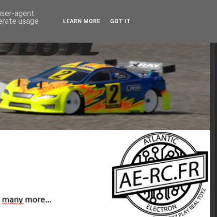
 user-agent
nerate usage
LEARN MORE
GOT IT