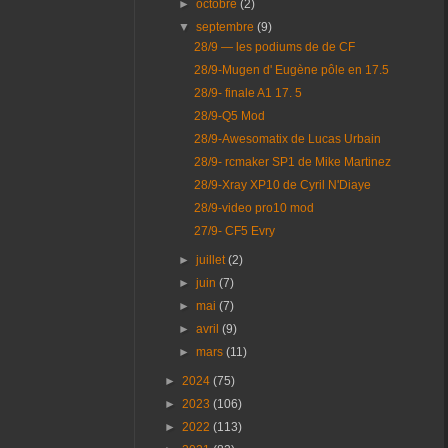
►
octobre
(2)
▼
septembre
(9)
28/9 — les podiums de de CF
28/9-Mugen d' Eugène pôle en 17.5
28/9- finale A1 17. 5
28/9-Q5 Mod
28/9-Awesomatix de Lucas Urbain
28/9- rcmaker SP1 de Mike Martinez
28/9-Xray XP10 de Cyril N'Diaye
28/9-video pro10 mod
27/9- CF5 Evry
►
juillet
(2)
►
juin
(7)
►
mai
(7)
►
avril
(9)
►
mars
(11)
►
2024
(75)
►
2023
(106)
►
2022
(113)