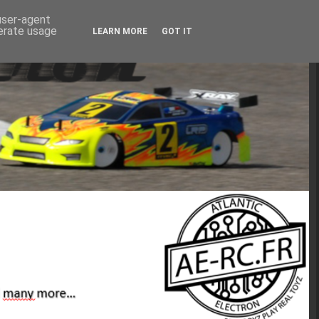
 user-agent
nerate usage
LEARN MORE
GOT IT