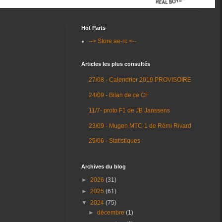
Hot Parts
--> Store ae-rc <--
Articles les plus consultés
27/08 - Calendrier 2019 PROVISOIRE
24/09 - Bilan de ce CF
11/7- proto F1 de JB Janssens
23/09 - Mugen MTC-1 de Rémi Rivard
25/06 - Statistiques
Archives du blog
►
2026
(31)
►
2025
(61)
▼
2024
(75)
►
décembre
(1)