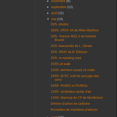
►
novembre
(6)
►
septembre
(12)
►
août
(11)
▼
mai
(14)
26/5- photos
26/05- XRAY X4 de Mike Martinez
26/5- Yokomo MS1.0 de Antoine
Brunet
25/5- Awesomtix de L. Ubrain
25/5- XRAY de B. Elbisser
25/5- re-seeding mod
25/05 pit walk
25/05- derniers essais ce matin
24/05- ID RC outil de perçage des
carro
24/05- RU863 vs RU863a
23/05- ventilateur guide d'air
12/05- Warmup du CF de Montbrison
Dérives d'ailron en carbone
Rondelles de maintiens d'aileron