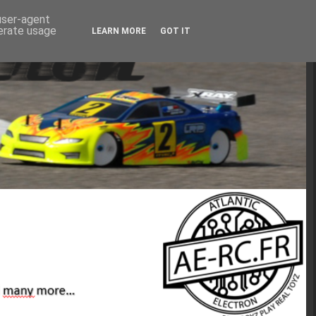
 user-agent
nerate usage
LEARN MORE
GOT IT