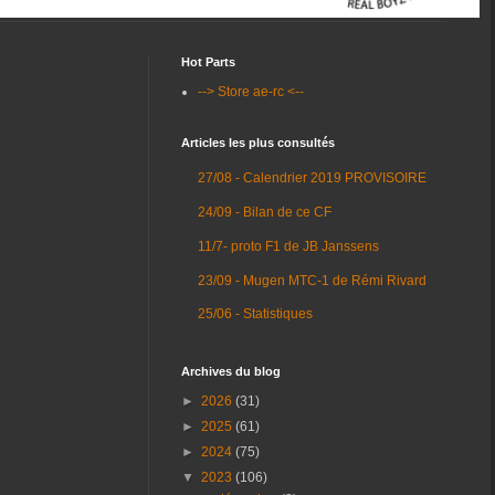
Hot Parts
--> Store ae-rc <--
Articles les plus consultés
27/08 - Calendrier 2019 PROVISOIRE
24/09 - Bilan de ce CF
11/7- proto F1 de JB Janssens
23/09 - Mugen MTC-1 de Rémi Rivard
25/06 - Statistiques
Archives du blog
►
2026
(31)
►
2025
(61)
►
2024
(75)
▼
2023
(106)