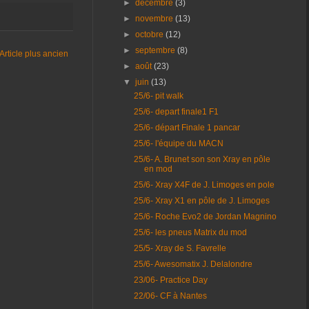
►
décembre
(3)
►
novembre
(13)
►
octobre
(12)
►
septembre
(8)
Article plus ancien
►
août
(23)
▼
juin
(13)
25/6- pit walk
25/6- depart finale1 F1
25/6- départ Finale 1 pancar
25/6- l'équipe du MACN
25/6- A. Brunet son son Xray en pôle
en mod
25/6- Xray X4F de J. Limoges en pole
25/6- Xray X1 en pôle de J. Limoges
25/6- Roche Evo2 de Jordan Magnino
25/6- les pneus Matrix du mod
25/5- Xray de S. Favrelle
25/6- Awesomatix J. Delalondre
23/06- Practice Day
22/06- CF à Nantes