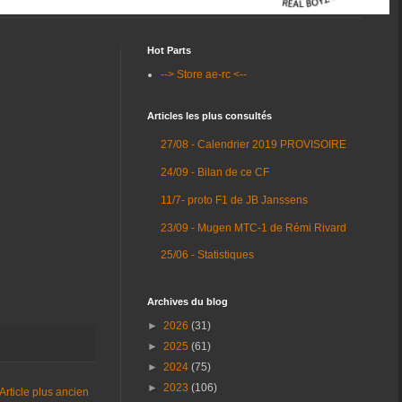
Hot Parts
--> Store ae-rc <--
Articles les plus consultés
27/08 - Calendrier 2019 PROVISOIRE
24/09 - Bilan de ce CF
11/7- proto F1 de JB Janssens
23/09 - Mugen MTC-1 de Rémi Rivard
25/06 - Statistiques
Archives du blog
►
2026
(31)
►
2025
(61)
►
2024
(75)
►
2023
(106)
Article plus ancien