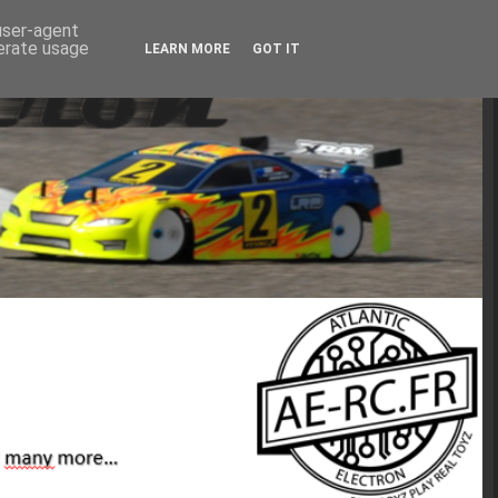
 user-agent
nerate usage
LEARN MORE
GOT IT