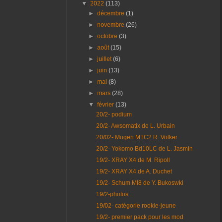
▼
2022
(113)
►
décembre
(1)
►
novembre
(26)
►
octobre
(3)
►
août
(15)
►
juillet
(6)
►
juin
(13)
►
mai
(8)
►
mars
(28)
▼
février
(13)
20/2- podium
20/2- Awsomatix de L. Urbain
20/02- Mugen MTC2 R. Volker
20/2- Yokomo Bd10LC de L. Jasmin
19/2- XRAY X4 de M. Ripoll
19/2- XRAY X4 de A. Duchet
19/2- Schum MI8 de Y. Bukoswki
19/2-photos
19/02- catégorie rookie-jeune
19/2- premier pack pour les mod