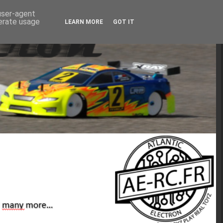
 user-agent
nerate usage
LEARN MORE
GOT IT