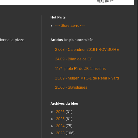
Hot Parts
--> Store ae-rc <--
ionnelle pizza
Articles les plus consultés
27/08 - Calendrier 2019 PROVISOIRE
24/09 - Bilan de ce CF
11/7- proto F1 de JB Janssens
23/09 - Mugen MTC-1 de Rémi Rivard
25/06 - Statistiques
Archives du blog
►
2026
(31)
►
2025
(61)
►
2024
(75)
►
2023
(106)