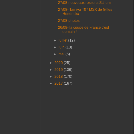
27/08-nouveaux ressorts Schum
27/08- Tamiya T07 MSX de Gilles
Hendrickx
27/08-photos
26/08- la coupe de France c'est
demain !
►
juillet
(12)
►
juin
(13)
►
mai
(5)
►
2020
(25)
►
2019
(139)
►
2018
(170)
►
2017
(167)