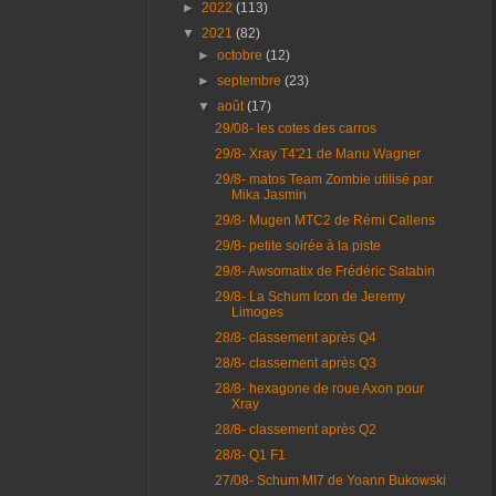
►
2022
(113)
▼
2021
(82)
►
octobre
(12)
►
septembre
(23)
▼
août
(17)
29/08- les cotes des carros
29/8- Xray T4'21 de Manu Wagner
29/8- matos Team Zombie utilisé par
Mika Jasmin
29/8- Mugen MTC2 de Rémi Callens
29/8- petite soirée à la piste
29/8- Awsomatix de Frédéric Satabin
29/8- La Schum Icon de Jeremy
Limoges
28/8- classement après Q4
28/8- classement après Q3
28/8- hexagone de roue Axon pour
Xray
28/8- classement après Q2
28/8- Q1 F1
27/08- Schum MI7 de Yoann Bukowski