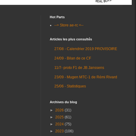
Hot Parts
--> Store ae-rc <--
Articles les plus consultés
27/08 - Calendrier 2019 PROVISOIRE
24/09 - Bilan de ce CF
11/7- proto F1 de JB Janssens
23/09 - Mugen MTC-1 de Rémi Rivard
25/06 - Statistiques
Archives du blog
►
2026
(31)
►
2025
(61)
►
2024
(75)
►
2023
(106)