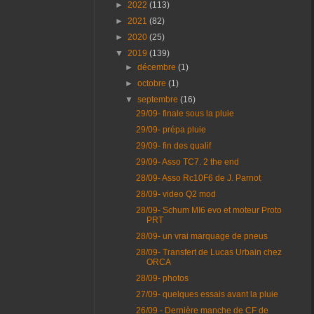
►
2022
(113)
►
2021
(82)
►
2020
(25)
▼
2019
(139)
►
décembre
(1)
►
octobre
(1)
▼
septembre
(16)
29/09- finale sous la pluie
29/09- prépa pluie
29/09- fin des qualif
29/09- Asso TC7. 2 the end
28/09- Asso Rc10F6 de J. Parnot
28/09- video Q2 mod
28/09- Schum MI6 evo et moteur Proto
PRT
28/09- un vrai marquage de pneus
28/09- Transfert de Lucas Urbain chez
ORCA
28/09- photos
27/09- quelques essais avant la pluie
26/09 - Dernière manche de CF de