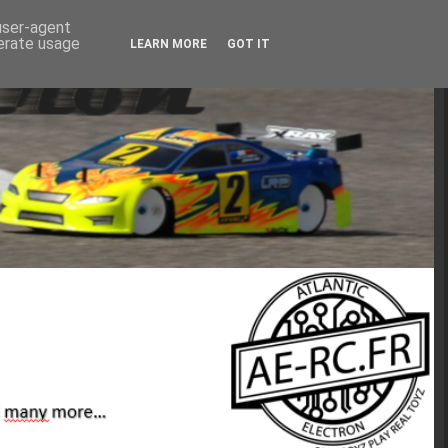
 user-agent
nerate usage
LEARN MORE
GOT IT