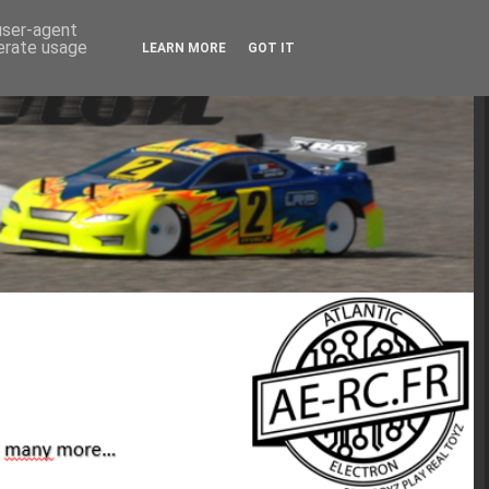
 user-agent
nerate usage
LEARN MORE
GOT IT