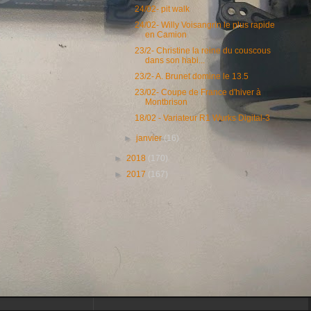
24/02- pit walk
24/02- Willy Voisangrin le plus rapide
en Camion
23/2- Christine la reine du couscous
dans son habi...
23/2- A. Brunet domine le 13.5
23/02- Coupe de France d'hiver à
Montbrison
18/02 - Variateur R1 Wurks Digital-3
►
janvier
(16)
►
2018
(170)
►
2017
(167)