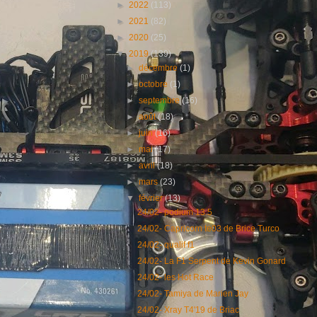
►
2022
(113)
►
2021
(82)
►
2020
(25)
▼
2019
(139)
►
décembre
(1)
►
octobre
(1)
►
septembre
(16)
►
août
(18)
►
juin
(16)
►
mai
(17)
►
avril
(18)
►
mars
(23)
▼
février
(13)
24/02- podium 13.5
24/02- Capricorn te03 de Brice Turco
24/02- qualif f1
24/02- La F1 Serpent de Kevin Gonard
24/02- les Hot Race
24/02- Tamiya de Marien Jay
24/02- Xray T4'19 de Briac