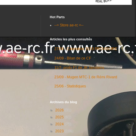
Hot Parts
--> Store ae-rc <--
Articles les plus consultés
27/08 - Calendrier 2019 PROVISOIRE
24/09 - Bilan de ce CF
11/7- proto F1 de JB Janssens
23/09 - Mugen MTC-1 de Rémi Rivard
25/06 - Statistiques
Archives du blog
►
2026
(31)
►
2025
(61)
►
2024
(75)
►
2023
(106)