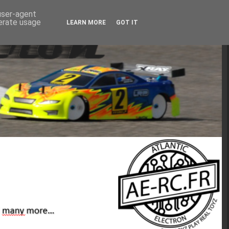
 user-agent
nerate usage
LEARN MORE
GOT IT