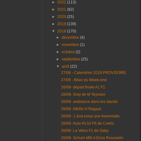
►
2022
(113)
►
2021
(82)
►
2020
(25)
►
2019
(139)
▼
2018
(170)
►
décembre
(4)
►
novembre
(1)
►
octobre
(2)
►
septembre
(25)
▼
août
(22)
27/08 - Calendrier 2019 PROVISOIRE
27/08 - Bilan du Week-end
26/08- départ finale A1 F1
26/08- Xray de M Teyssier
26/08- ambiance dans les stands
26/08- A800x H Ragaut
26/08- J Jost essai une Awsomatix
26/08- Asso Rc10 F6 de Cedric
26/08- La Velox F1 de Gaby
26/08- Schum MI6 d Enzo Rousselin