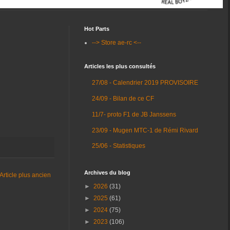
Hot Parts
--> Store ae-rc <--
Articles les plus consultés
27/08 - Calendrier 2019 PROVISOIRE
24/09 - Bilan de ce CF
11/7- proto F1 de JB Janssens
23/09 - Mugen MTC-1 de Rémi Rivard
25/06 - Statistiques
Archives du blog
Article plus ancien
►
2026
(31)
►
2025
(61)
►
2024
(75)
►
2023
(106)