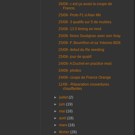
26/08- c est ça aussi la coupe de
France,
25/08- Proto F1 d Alan Mir
25/08- 3 qualifs sur 5 de roulées.
25/08- 13.5 timing en mod
25/08- Nono Soulignac avec son Xray
25/08- F. Bourrillon et sa Yokomo BD8
25/08- debut du Re seeding
25/08- jour de qualif
24/08- A Duchet en practice mod
24/08- photos
24/08- coupe de France Orange
11/08 - Réparation couvertures
chauffantes
►
juillet
(2)
►
juin
(19)
►
mai
(18)
►
avril
(18)
►
mars
(18)
►
février
(28)