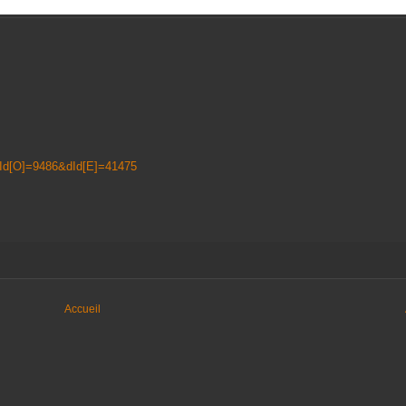
Id[O]=9486&dId[E]=41475
Accueil