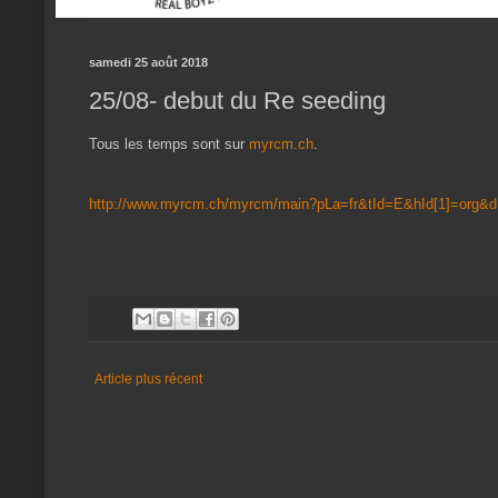
samedi 25 août 2018
25/08- debut du Re seeding
Tous les temps sont sur
myrcm.ch
.
http://www.myrcm.ch/myrcm/main?pLa=fr&tId=E&hId[1]=org&d
Article plus récent