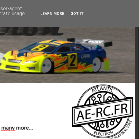
 user-agent
nerate usage
LEARN MORE
GOT IT