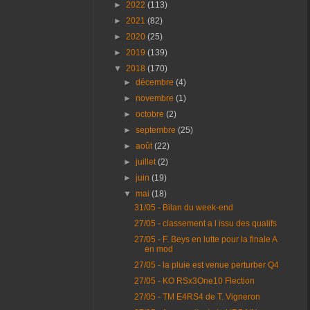
►
2022
(113)
►
2021
(82)
►
2020
(25)
►
2019
(139)
▼
2018
(170)
►
décembre
(4)
►
novembre
(1)
►
octobre
(2)
►
septembre
(25)
►
août
(22)
►
juillet
(2)
►
juin
(19)
▼
mai
(18)
31/05 - Bilan du week-end
27/05 - classement a l issu des qualifs
27/05 - F. Beys en lutte pour la finale A
en mod
27/05 - la pluie est venue perturber Q4
27/05 - KO RSx3One10 Flection
27/05 - TM E4RS4 de T. Vigneron