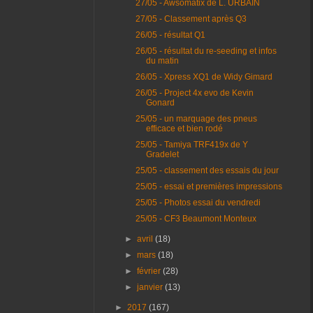
27/05 - Awsomatix de L. URBAIN
27/05 - Classement après Q3
26/05 - résultat Q1
26/05 - résultat du re-seeding et infos
du matin
26/05 - Xpress XQ1 de Widy Gimard
26/05 - Project 4x evo de Kevin
Gonard
25/05 - un marquage des pneus
efficace et bien rodé
25/05 - Tamiya TRF419x de Y
Gradelet
25/05 - classement des essais du jour
25/05 - essai et premières impressions
25/05 - Photos essai du vendredi
25/05 - CF3 Beaumont Monteux
►
avril
(18)
►
mars
(18)
►
février
(28)
►
janvier
(13)
►
2017
(167)