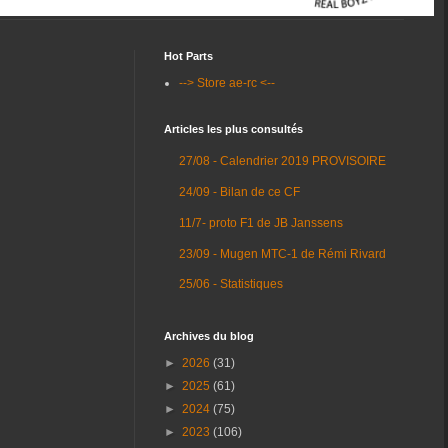
Hot Parts
--> Store ae-rc <--
Articles les plus consultés
27/08 - Calendrier 2019 PROVISOIRE
24/09 - Bilan de ce CF
11/7- proto F1 de JB Janssens
23/09 - Mugen MTC-1 de Rémi Rivard
25/06 - Statistiques
Archives du blog
►
2026
(31)
►
2025
(61)
►
2024
(75)
►
2023
(106)