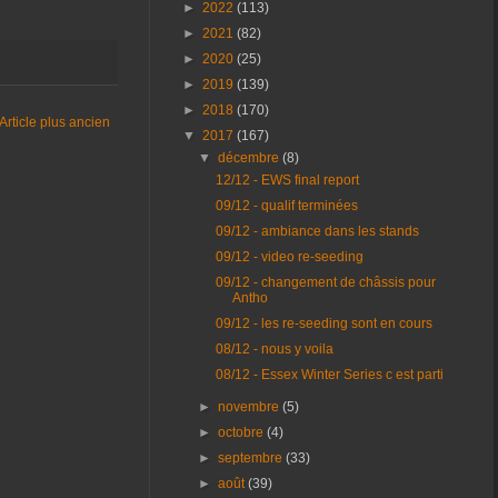
►
2022
(113)
►
2021
(82)
►
2020
(25)
►
2019
(139)
►
2018
(170)
Article plus ancien
▼
2017
(167)
▼
décembre
(8)
12/12 - EWS final report
09/12 - qualif terminées
09/12 - ambiance dans les stands
09/12 - video re-seeding
09/12 - changement de châssis pour
Antho
09/12 - les re-seeding sont en cours
08/12 - nous y voila
08/12 - Essex Winter Series c est parti
►
novembre
(5)
►
octobre
(4)
►
septembre
(33)
►
août
(39)