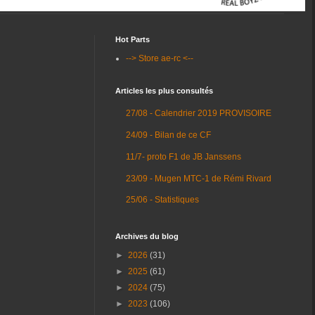
Hot Parts
--> Store ae-rc <--
Articles les plus consultés
27/08 - Calendrier 2019 PROVISOIRE
24/09 - Bilan de ce CF
11/7- proto F1 de JB Janssens
23/09 - Mugen MTC-1 de Rémi Rivard
25/06 - Statistiques
Archives du blog
►
2026
(31)
►
2025
(61)
►
2024
(75)
►
2023
(106)