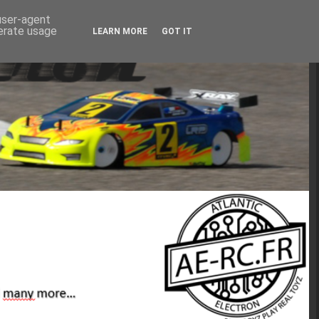
 user-agent
nerate usage
LEARN MORE
GOT IT