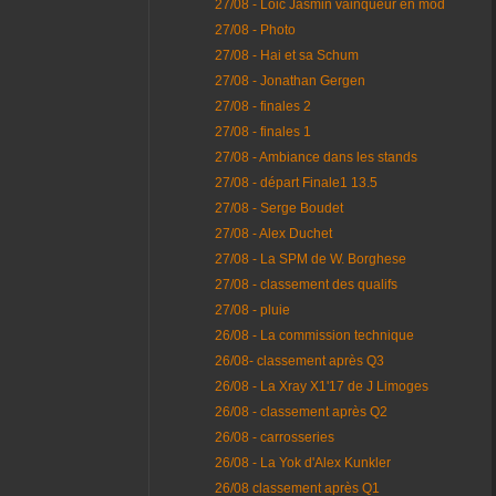
27/08 - Loic Jasmin vainqueur en mod
27/08 - Photo
27/08 - Hai et sa Schum
27/08 - Jonathan Gergen
27/08 - finales 2
27/08 - finales 1
27/08 - Ambiance dans les stands
27/08 - départ Finale1 13.5
27/08 - Serge Boudet
27/08 - Alex Duchet
27/08 - La SPM de W. Borghese
27/08 - classement des qualifs
27/08 - pluie
26/08 - La commission technique
26/08- classement après Q3
26/08 - La Xray X1'17 de J Limoges
26/08 - classement après Q2
26/08 - carrosseries
26/08 - La Yok d'Alex Kunkler
26/08 classement après Q1