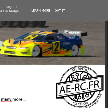
 user-agent
nerate usage
LEARN MORE
GOT IT