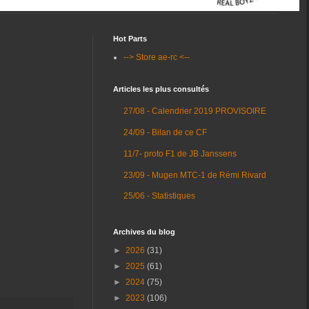
Hot Parts
--> Store ae-rc <--
Articles les plus consultés
27/08 - Calendrier 2019 PROVISOIRE
24/09 - Bilan de ce CF
11/7- proto F1 de JB Janssens
23/09 - Mugen MTC-1 de Rémi Rivard
25/06 - Statistiques
Archives du blog
►
2026
(31)
►
2025
(61)
►
2024
(75)
►
2023
(106)