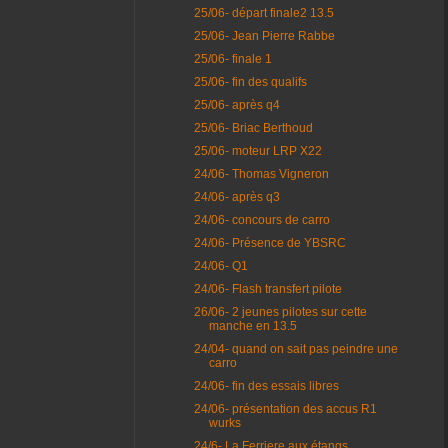
25/06- départ finale2 13.5
25/06- Jean Pierre Rabbe
25/06- finale 1
25/06- fin des qualifs
25/06- après q4
25/06- Briac Berthoud
25/06- moteur LRP X22
24/06- Thomas Vigneron
24/06- après q3
24/06- concours de carro
24/06- Présence de YBSRC
24/06- Q1
24/06- Flash transfert pilote
26/06- 2 jeunes pilotes sur cette
manche en 13.5
24/04- quand on sait pas peindre une
carro
24/06- fin des essais libres
24/06- présentation des accus R1
wurks
24/6- La Ferriere aux étangs