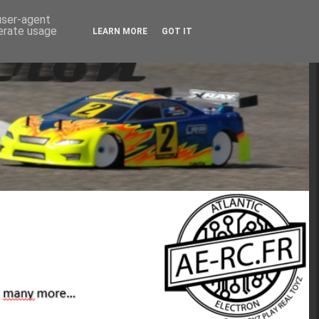
 user-agent
nerate usage
LEARN MORE
GOT IT