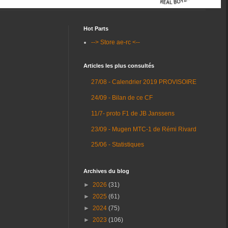
Hot Parts
--> Store ae-rc <--
Articles les plus consultés
27/08 - Calendrier 2019 PROVISOIRE
24/09 - Bilan de ce CF
11/7- proto F1 de JB Janssens
23/09 - Mugen MTC-1 de Rémi Rivard
25/06 - Statistiques
Archives du blog
►
2026
(31)
►
2025
(61)
►
2024
(75)
►
2023
(106)