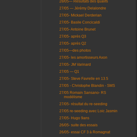
28/05— Résultats des qualifs
27/05 — Jérémy Delalondre
27/05- Mickael Derderian
27/05- Basile Concicaldi
27/05- Antoine Brunet
27/05- après Q3
27/05- après Q2
27/05—des photos
27/05- les amortisseurs Axon
27/05- JM Varinard
27/05 — Q1
27/05- Steve Favrelle en 13.5
27/05 - Christophe Blandin - SMS
27/05 Romain Sansano- RS
modélisme
27/05- résultat du re-seeding
27/05 re-seeding avec Loic Jasmin
27/05- Hugo 9ans
26/05- suite des essais
26/05- essai CF 3 à Romagnat