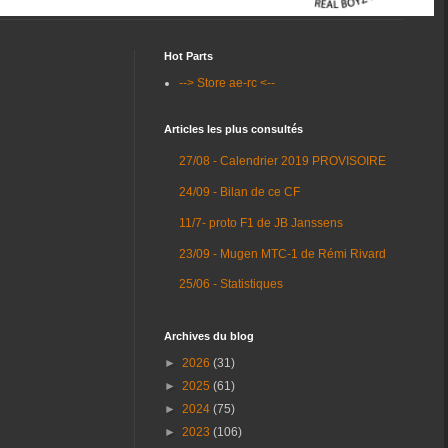
Hot Parts
--> Store ae-rc <--
Articles les plus consultés
27/08 - Calendrier 2019 PROVISOIRE
24/09 - Bilan de ce CF
11/7- proto F1 de JB Janssens
23/09 - Mugen MTC-1 de Rémi Rivard
25/06 - Statistiques
Archives du blog
►
2026
(31)
►
2025
(61)
►
2024
(75)
►
2023
(106)