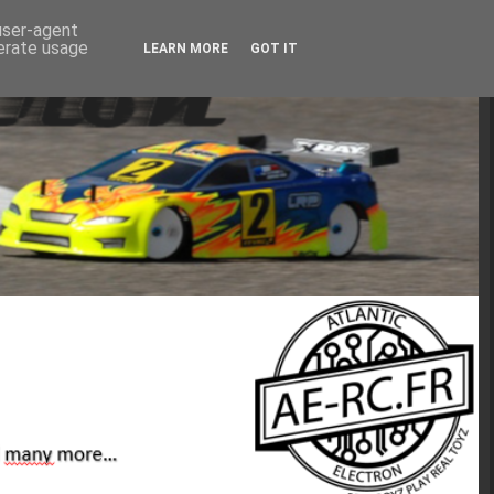
 user-agent
nerate usage
LEARN MORE
GOT IT