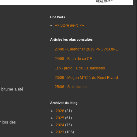
Hot Parts
--> Store ae-rc <--
Articles les plus consultés
27/08 - Calendrier 2019 PROVISOIRE
24/09 - Bilan de ce CF
11/7- proto F1 de JB Janssens
23/09 - Mugen MTC-1 de Rémi Rivard
25/06 - Statistiques
e bitume a été
Archives du blog
►
2026
(31)
►
2025
(61)
 lors des
►
2024
(75)
►
2023
(106)