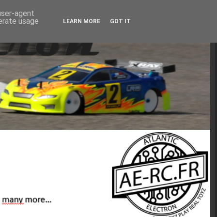
 user-agent
nerate usage
LEARN MORE
GOT IT