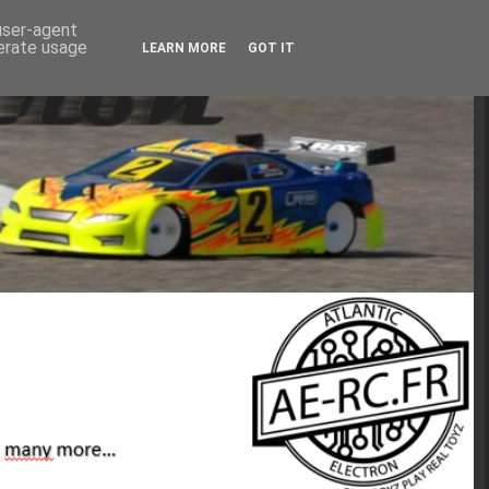
 user-agent
nerate usage
LEARN MORE
GOT IT