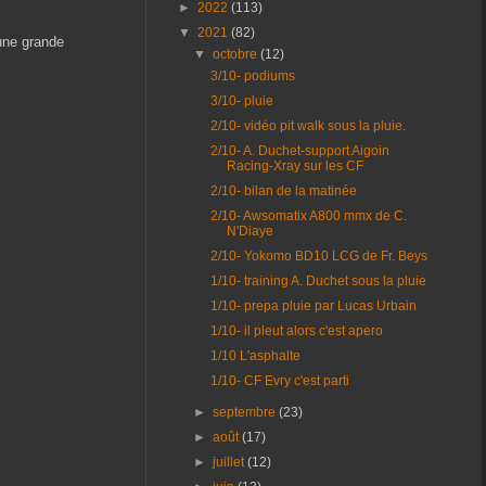
►
2022
(113)
▼
2021
(82)
 une grande
▼
octobre
(12)
3/10- podiums
3/10- pluie
2/10- vidéo pit walk sous la pluie.
2/10- A. Duchet-support Aigoin
Racing-Xray sur les CF
2/10- bilan de la matinée
2/10- Awsomatix A800 mmx de C.
N'Diaye
2/10- Yokomo BD10 LCG de Fr. Beys
1/10- training A. Duchet sous la pluie
1/10- prepa pluie par Lucas Urbain
1/10- il pleut alors c'est apero
1/10 L'asphalte
1/10- CF Evry c'est parti
►
septembre
(23)
►
août
(17)
►
juillet
(12)