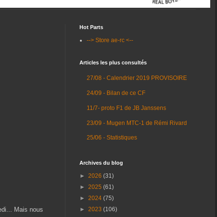
Hot Parts
--> Store ae-rc <--
Articles les plus consultés
27/08 - Calendrier 2019 PROVISOIRE
24/09 - Bilan de ce CF
11/7- proto F1 de JB Janssens
23/09 - Mugen MTC-1 de Rémi Rivard
25/06 - Statistiques
Archives du blog
►
2026
(31)
►
2025
(61)
►
2024
(75)
edi... Mais nous
►
2023
(106)