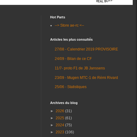
Hot Parts
--> Store ae-rc <--
Articles les plus consultés
27/08 - Calendrier 2019 PROVISOIRE
24/09 - Bilan de ce CF
11/7- proto F1 de JB Janssens
23/09 - Mugen MTC-1 de Rémi Rivard
25/06 - Statistiques
Archives du blog
►
2026
(31)
►
2025
(61)
►
2024
(75)
►
2023
(106)