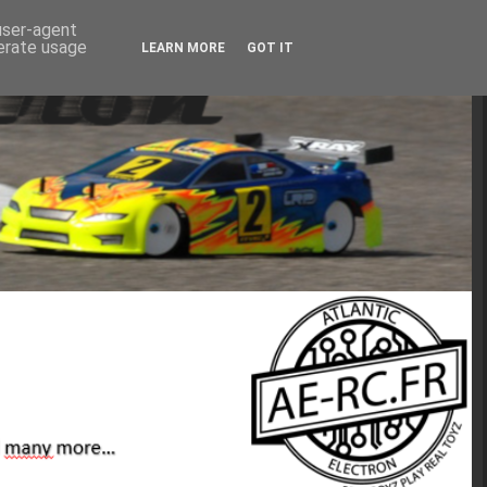
 user-agent
nerate usage
LEARN MORE
GOT IT