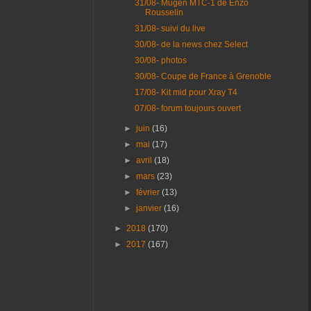
31/08- Mugen MTC-1 de Enzo
Rousselin
31/08- suivi du live
30/08- de la news chez Select
30/08- photos
30/08- Coupe de France à Grenoble
17/08- Kit mid pour Xray T4
07/08- forum toujours ouvert
►
juin
(16)
►
mai
(17)
►
avril
(18)
►
mars
(23)
►
février
(13)
►
janvier
(16)
►
2018
(170)
►
2017
(167)