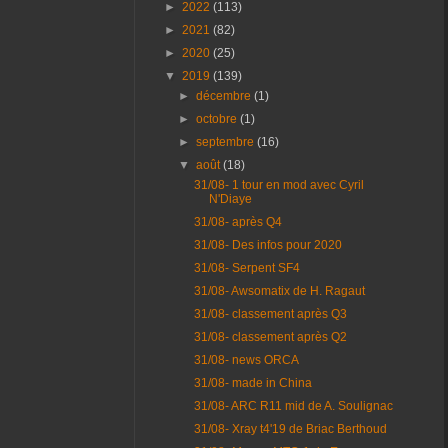
►
2022
(113)
►
2021
(82)
►
2020
(25)
▼
2019
(139)
►
décembre
(1)
►
octobre
(1)
►
septembre
(16)
▼
août
(18)
31/08- 1 tour en mod avec Cyril
N'Diaye
31/08- après Q4
31/08- Des infos pour 2020
31/08- Serpent SF4
31/08- Awsomatix de H. Ragaut
31/08- classement après Q3
31/08- classement après Q2
31/08- news ORCA
31/08- made in China
31/08- ARC R11 mid de A. Soulignac
31/08- Xray t4'19 de Briac Berthoud