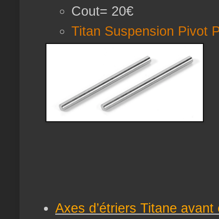
Cout= 20€
Titan Suspension Pivot 
Axes d’étriers Titane avant 