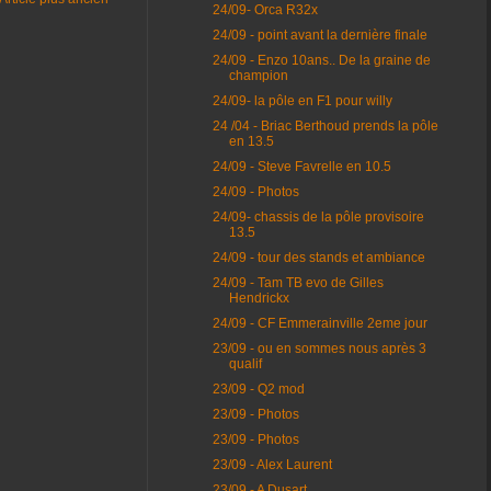
24/09- Orca R32x
24/09 - point avant la dernière finale
24/09 - Enzo 10ans.. De la graine de
champion
24/09- la pôle en F1 pour willy
24 /04 - Briac Berthoud prends la pôle
en 13.5
24/09 - Steve Favrelle en 10.5
24/09 - Photos
24/09- chassis de la pôle provisoire
13.5
24/09 - tour des stands et ambiance
24/09 - Tam TB evo de Gilles
Hendrickx
24/09 - CF Emmerainville 2eme jour
23/09 - ou en sommes nous après 3
qualif
23/09 - Q2 mod
23/09 - Photos
23/09 - Photos
23/09 - Alex Laurent
23/09 - A Dusart