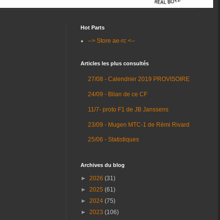
Hot Parts
--> Store ae-rc <--
Articles les plus consultés
27/08 - Calendrier 2019 PROVISOIRE
24/09 - Bilan de ce CF
11/7- proto F1 de JB Janssens
23/09 - Mugen MTC-1 de Rémi Rivard
25/06 - Statistiques
Archives du blog
►
2026
(31)
►
2025
(61)
►
2024
(75)
►
2023
(106)