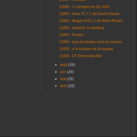
23/09 - J. Limoges en Q1 enF1
23/09 - Asso TC 7.1 de David Dautry
23/09 - Mugen MTC-1 de Rémi Rivard
23/09 - avant le re-seeding
23/09 - Photos
23/09 - tous les temps sont sur myrcm
23/09 - a la lumière de la bougie
22/09 - CF Emmerainville
►
août
(39)
►
juin
(26)
►
mai
(26)
►
avril
(26)