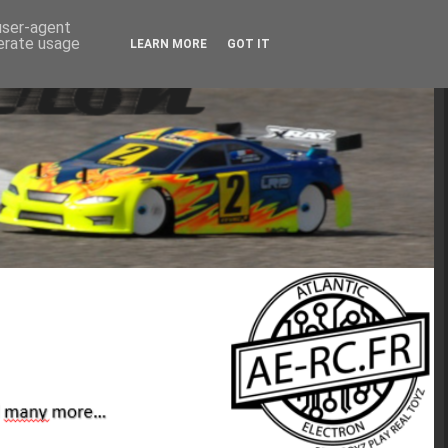
 user-agent
nerate usage
LEARN MORE
GOT IT