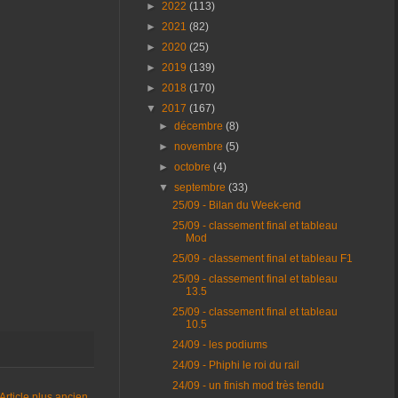
►
2022
(113)
►
2021
(82)
►
2020
(25)
►
2019
(139)
►
2018
(170)
▼
2017
(167)
►
décembre
(8)
►
novembre
(5)
►
octobre
(4)
▼
septembre
(33)
25/09 - Bilan du Week-end
25/09 - classement final et tableau
Mod
25/09 - classement final et tableau F1
25/09 - classement final et tableau
13.5
25/09 - classement final et tableau
10.5
24/09 - les podiums
24/09 - Phiphi le roi du rail
24/09 - un finish mod très tendu
Article plus ancien