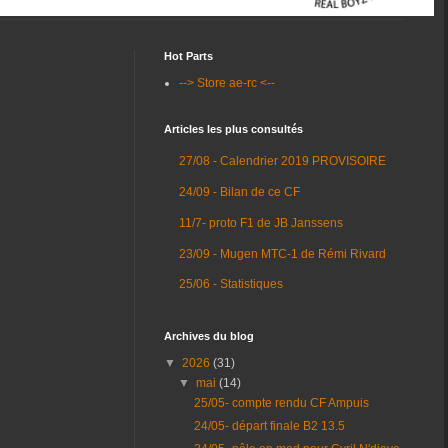
Hot Parts
--> Store ae-rc <--
Articles les plus consultés
27/08 - Calendrier 2019 PROVISOIRE
24/09 - Bilan de ce CF
11/7- proto F1 de JB Janssens
23/09 - Mugen MTC-1 de Rémi Rivard
25/06 - Statistiques
Archives du blog
▼
2026
(31)
▼
mai
(14)
25/05- compte rendu CF Ampuis
24/05- départ finale B2 13.5