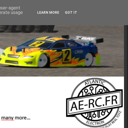
 user-agent
nerate usage
LEARN MORE
GOT IT