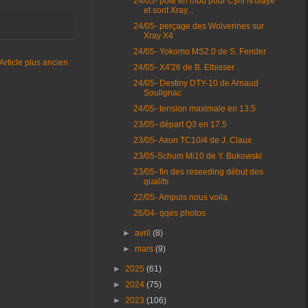
24/05- pôle en mod pour Cyril N'diaye
et sont Xray...
24/05- perçage des Wolverines sur
Xray X4
24/05- Yokomo MS2.0 de S. Fender
Article plus ancien
24/05- X4'26 de B. Elbisser
24/05- Destiny DTY-10 de Arnaud
Soulignac
24/05- tension maximale en 13.5
23/05- départ Q3 en 17.5
23/05- Axon TC10/4 de J. Claux
23/05-Schum Mi10 de Y. Bukowski
23/05- fin des reseeding début des
qualifs
22/05- Ampuis nous voila
26/04- qqes photos
►
avril
(8)
►
mars
(9)
►
2025
(61)
►
2024
(75)
►
2023
(106)